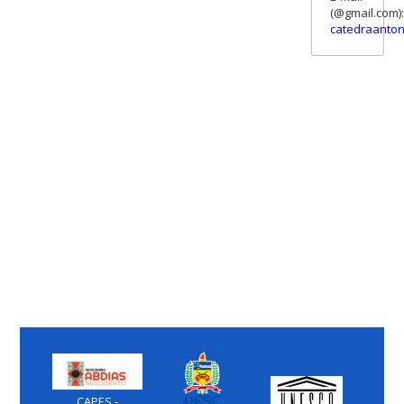
(@gmail.com):
catedraanton
CAPES -