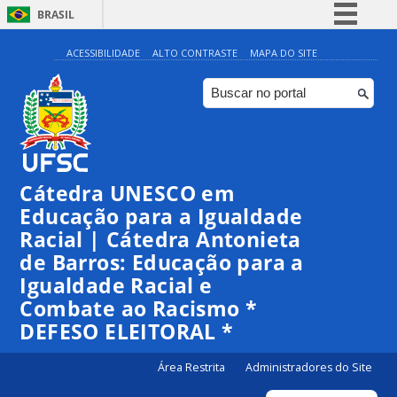
BRASIL
Simplifique!
ACESSIBILIDADE
ALTO CONTRASTE
MAPA DO SITE
Comunica BR
Participe
Acesso à informação
Legislação
Cátedra UNESCO em
Canais
Educação para a Igualdade
Racial | Cátedra Antonieta
de Barros: Educação para a
Igualdade Racial e
Combate ao Racismo *
DEFESO ELEITORAL *
Área Restrita
Administradores do Site