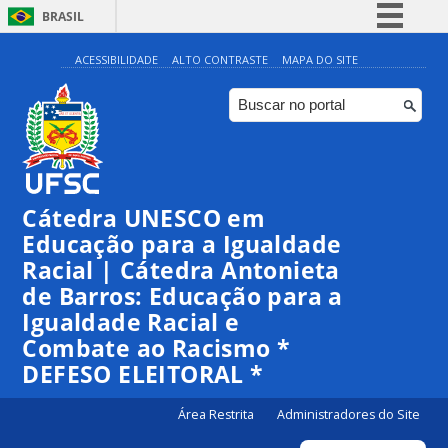
BRASIL
Simplifique!
ACESSIBILIDADE
ALTO CONTRASTE
MAPA DO SITE
Comunica BR
Participe
Acesso à informação
Legislação
Cátedra UNESCO em
Canais
Educação para a Igualdade
Racial | Cátedra Antonieta
de Barros: Educação para a
Igualdade Racial e
Combate ao Racismo *
DEFESO ELEITORAL *
Área Restrita
Administradores do Site