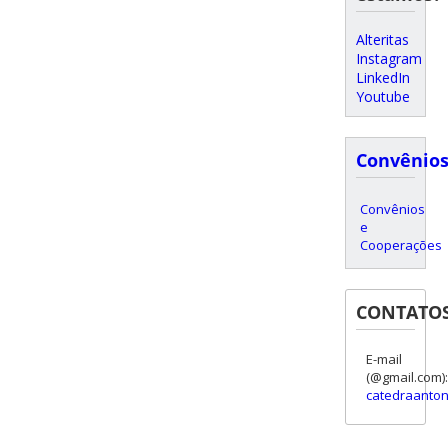
Alteritas
Instagram
LinkedIn
Youtube
Convênio
Convênios
e
Cooperações
CONTATO
E-mail
(@gmail.com):
catedraanton